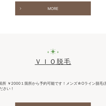
MORE
ＶＩＯ脱毛
箇所 ￥2000１箇所から予約可能です！メンズ☆Oライン脱毛(肛
ださい！