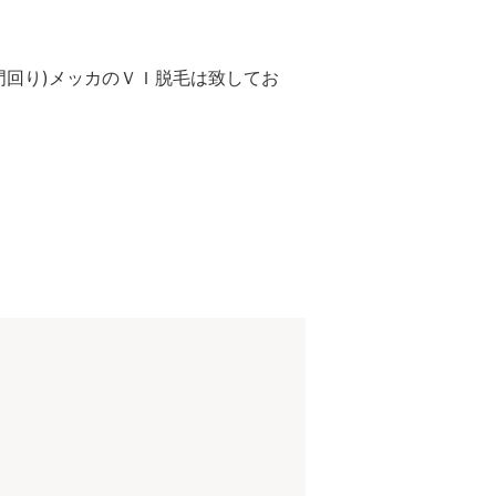
門回り)メッカのＶＩ脱毛は致してお