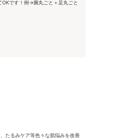
くてOKです！例→腕丸ごと＋足丸ごと
善、たるみケア等色々な肌悩みを改善