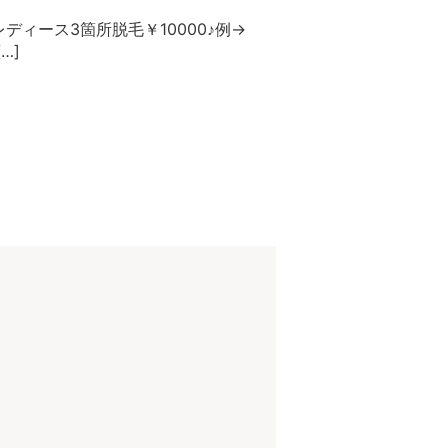
ディース3箇所脱毛￥10000♪例→
…]