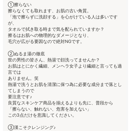
①擦らない
擦らなくても取れます、お肌の古い角質。
「泡で擦らずに洗顔する」を心がけている人は多いです
が、
タオルで拭き取る時まで気を配られていますか？
擦るはお肌への物理的なダメージとなり、
毛穴が広がる要因なので絶対NGです。
②ぬるま湯の徹底
世の男性の皆さん、熱湯で顔洗ってませんか？
お肌はとにかく繊細、メンヘラ女子より繊細と言っても過
言では
ありません。笑
熱湯で洗うとお肌を清潔に保つ為に必要な成分まで落とし
てしまうので
要注意です♪
良質なスキンケア商品を揃えるよりも先に、普段から
「擦らない、触れない、危害を加えない」
この3点だけを意識してください。
③漢こそクレンジング♪