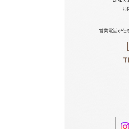
お
営業電話が仕
T