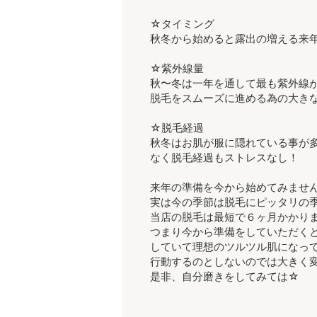
☆タイミング
秋冬から始めると露出の増える来
☆紫外線量
秋〜冬は一年を通して最も紫外線
脱毛をスムーズに進める為の大き
☆脱毛経過
秋冬はお肌が服に隠れている事が
なく脱毛経過もストレスなし！
来年の準備を今から始めてみませ
実は今の季節は脱毛にピッタリの
当店の脱毛は最短で６ヶ月かかり
つまり今から準備をしていただく
していて理想のツルツル肌になっ
行動するのとしないのでは大きく
是非、自分磨きをしてみては☆