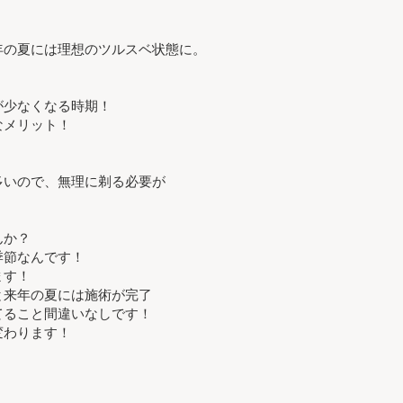
年の夏には理想のツルスベ状態に。
が少なくなる時期！
なメリット！
多いので、無理に剃る必要が
んか？
季節なんです！
ます！
と来年の夏には施術が完了
てること間違いなしです！
変わります！