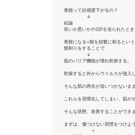
青髭って好感度下がるの？
↓
結論
良いか悪いかの2択を迫られたと
青髭になる=髭を頻繁に剃るという
髭剃りをすることで
↓
肌のバリア機能が壊れ乾燥する。
乾燥すると外からウイルスが侵入
そんな肌の再生が追いつかないま
これらを習慣化してしまい、肌が
そんな状態、改善することができ
まずは、傷つけない習慣をつけよ
＋