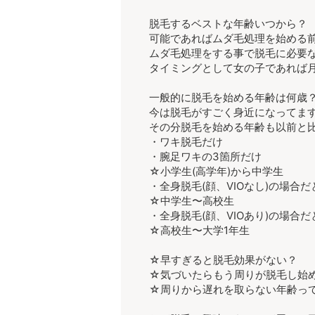
脱毛するベストな年齢いつから？
可能であればムダ毛処理を始める
ムダ毛処理をする事で脱毛に必要
タイミングとして女の子であれば月
一般的に脱毛を始める年齢は何歳
今は脱毛がすごく身近になってま
その分脱毛を始める年齢も以前と
・ワキ脱毛だけ
・腕足ワキの3箇所だけ
☆小学生(高学年)から中学生
・全身脱毛(顔、VIOなし)の場合だ
☆中学生〜高校生
・全身脱毛(顔、VIOあり)の場合だ
☆高校生〜大学1年生
☆早すぎると脱毛効果がない？
☆気づいたらもう周りが脱毛し始
☆周りから遅れを取らない年齢っ