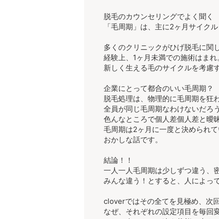
脱毛のカウンセリングでよく聞く
「毛周期」は、主に2ヶ月サイクル
多くのクリニックがひげ脱毛に関
経験上、1ヶ月未満での施術はまれ
新しく生える毛のサイクルを考慮
企業にとって都合のいい毛周期？
脱毛処理は、物理的に毛周期を狂
全員が同じ毛周期なわけないだろ
色んなところで個人差個人差と曖
毛周期は2ヶ月に一度と決められて
おかしな話です。
結論！！
一人一人毛周期は少しずつ違う、
みんな違う！とすると、人によっ
cloverではその全てを見極め、
なぜ、それぞれの設定項目を毎回