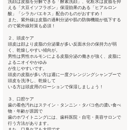
洗顔は皮脂を分解できる「酵素洗顔」、化粧水は皮脂を抑
える「大豆イソフラボン」保湿効果のある「ヒアルロン
酸」「シラカバエキス」配合のものがおすすめ！
また、紫外線は皮脂の過剰分泌や肌の防御機能が低下する
ので紫外線対策も必須！
２、頭皮ケア
頭皮は顔より皮脂の分泌量が多い反面水分の保持力が弱
く、乾燥しやすい傾向が。
男性は男性ホルモンによる皮脂分泌の働きが強く、皮脂に
よるニオイやかゆみ
が生じやすいです。
頭皮の皮脂が多い方は週に一度クレンジングシャンプーで
頭皮を洗浄し、乾燥して
いる方は頭皮用のローションで保湿しましょう！
３、口腔ケア
歯の着色汚れはステイン・タンニン・タバコ色の濃い食べ
物・年齢が原因で
歯のホワイトニングには、歯科医院・自宅・美容サロンで
行う方法があります。
また、口臭ケアも大切です。