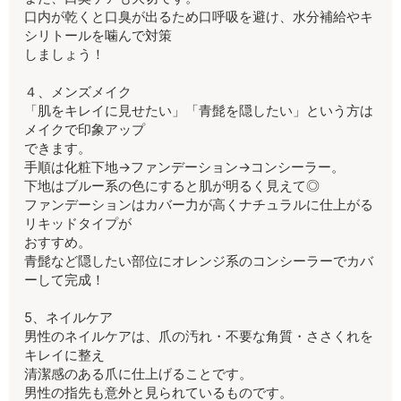
口内が乾くと口臭が出るため口呼吸を避け、水分補給やキ
シリトールを噛んで対策
しましょう！
４、メンズメイク
「肌をキレイに見せたい」「青髭を隠したい」という方は
メイクで印象アップ
できます。
手順は化粧下地→ファンデーション→コンシーラー。
下地はブルー系の色にすると肌が明るく見えて◎
ファンデーションはカバー力が高くナチュラルに仕上がる
リキッドタイプが
おすすめ。
青髭など隠したい部位にオレンジ系のコンシーラーでカバ
ーして完成！
5、ネイルケア
男性のネイルケアは、爪の汚れ・不要な角質・ささくれを
キレイに整え
清潔感のある爪に仕上げることです。
男性の指先も意外と見られているものです。