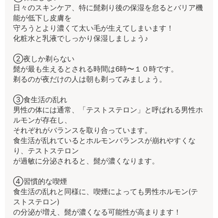
日々のスキンケア、特に髭剃り後の保湿を怠るとバリア機
能が低下し皮膚を
守ろうとより濃くて太い毛が生えてしまいます！
化粧水と乳液でしっかり保湿しましょう♪
②夜しか剃らない
髭が最も生えるとされる時間は6時〜１０時です。
剃るのが夜だけの人は朝も剃ってみましょう。
③食生活の乱れ
男性の体には通常、「テストステロン」と呼ばれる男性ホ
ルモンが存在し、
それぞれがバランスを取り合っています。
食生活が乱れているとホルモンバランスが崩れやすくな
り、テストステロン
が過敏に分泌されると、髭が濃くなります。
④習慣的な喫煙
食生活の乱れと同様に、喫煙によっても男性ホルモン(テ
ストステロン)
の分泌が増え、髭が濃くなる可能性が高まります！